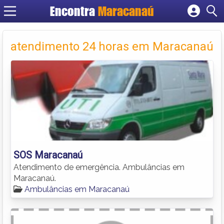
Encontra
Maracanaú
Cadastrar empresa
Fazer login
atendimento 24 horas em Maracanaú
Criar conta
SOS Maracanaú
Atendimento de emergência. Ambulâncias em
Maracanaú.
Ambulâncias em Maracanaú