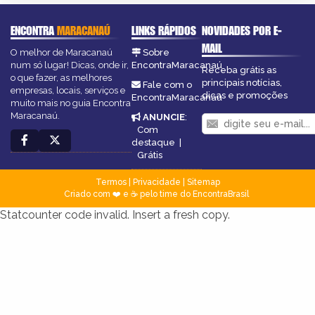
ENCONTRA
MARACANAÚ
LINKS RÁPIDOS
NOVIDADES POR E-
MAIL
O melhor de Maracanaú
Sobre
num só lugar! Dicas, onde ir,
EncontraMaracanaú
Receba grátis as
o que fazer, as melhores
principais notícias,
Fale com o
empresas, locais, serviços e
dicas e promoções
EncontraMaracanaú
muito mais no guia Encontra
Maracanaú.
ANUNCIE
:
Com
destaque
|
Grátis
Termos
|
Privacidade
|
Sitemap
Criado com ❤️ e ☕ pelo time do EncontraBrasil
Statcounter code invalid. Insert a fresh copy.