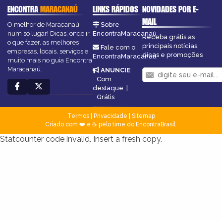
ENCONTRA
MARACANAÚ
LINKS RÁPIDOS
NOVIDADES POR E-
MAIL
O melhor de Maracanaú
Sobre
num só lugar! Dicas, onde ir,
EncontraMaracanaú
Receba grátis as
o que fazer, as melhores
principais notícias,
Fale com o
empresas, locais, serviços e
dicas e promoções
EncontraMaracanaú
muito mais no guia Encontra
Maracanaú.
ANUNCIE
:
Com
destaque
|
Grátis
Termos
|
Privacidade
|
Sitemap
Criado com ❤️ e ☕ pelo time do EncontraBrasil
Statcounter code invalid. Insert a fresh copy.