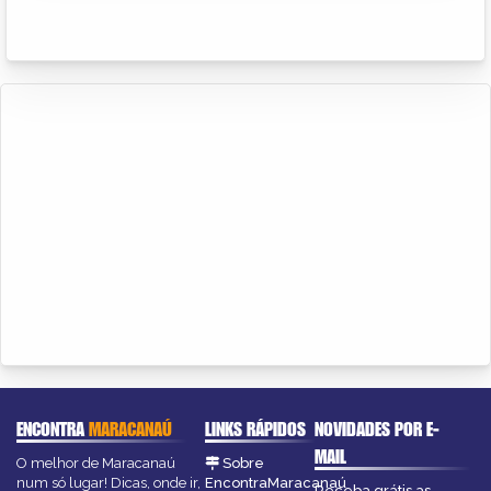
ENCONTRA
MARACANAÚ
LINKS RÁPIDOS
NOVIDADES POR E-
MAIL
O melhor de Maracanaú
Sobre
num só lugar! Dicas, onde ir,
EncontraMaracanaú
Receba grátis as