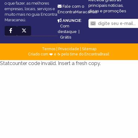
o que fazer, as melhores
principais notícias,
Fale com o
empresas, locais, serviços e
dicas e promoções
EncontraMaracanaú
muito mais no guia Encontra
Maracanaú.
ANUNCIE
:
Com
destaque
|
Grátis
Termos
|
Privacidade
|
Sitemap
Criado com ❤️ e ☕ pelo time do EncontraBrasil
Statcounter code invalid. Insert a fresh copy.