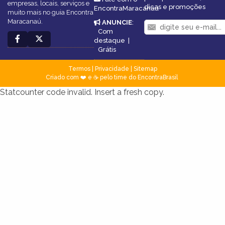
empresas, locais, serviços e
dicas e promoções
EncontraMaracanaú
muito mais no guia Encontra
Maracanaú.
ANUNCIE
:
Com
destaque
|
Grátis
Termos
|
Privacidade
|
Sitemap
Criado com ❤️ e ☕ pelo time do EncontraBrasil
Statcounter code invalid. Insert a fresh copy.