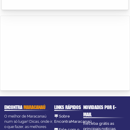
ENCONTRA
MARACANAÚ
LINKS RÁPIDOS
NOVIDADES POR E-
MAIL
O melhor de Maracanaú
Sobre
num só lugar! Dicas, onde ir,
EncontraMaracanaú
Receba grátis as
o que fazer, as melhores
principais notícias,
Fale com o