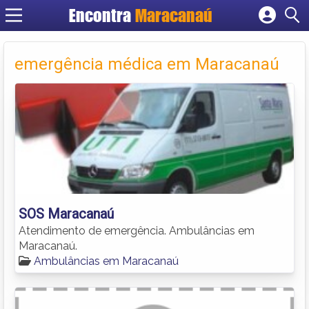
Encontra
Maracanaú
Cadastrar empresa
Fazer login
emergência médica em Maracanaú
Criar conta
SOS Maracanaú
Atendimento de emergência. Ambulâncias em
Maracanaú.
Ambulâncias em Maracanaú