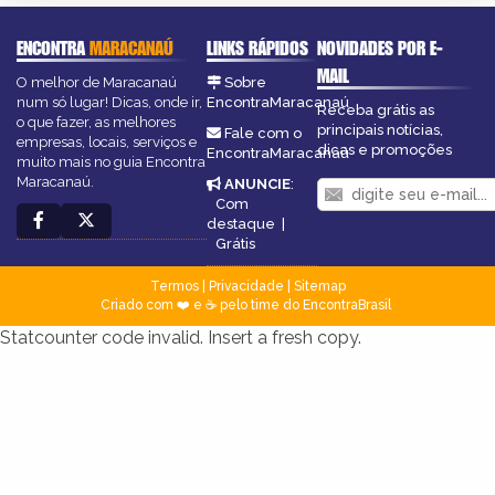
ENCONTRA
MARACANAÚ
LINKS RÁPIDOS
NOVIDADES POR E-
MAIL
O melhor de Maracanaú
Sobre
num só lugar! Dicas, onde ir,
EncontraMaracanaú
Receba grátis as
o que fazer, as melhores
principais notícias,
Fale com o
empresas, locais, serviços e
dicas e promoções
EncontraMaracanaú
muito mais no guia Encontra
Maracanaú.
ANUNCIE
:
Com
destaque
|
Grátis
Termos
|
Privacidade
|
Sitemap
Criado com ❤️ e ☕ pelo time do EncontraBrasil
Statcounter code invalid. Insert a fresh copy.