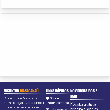
ENCONTRA
MARACANAÚ
LINKS RÁPIDOS
NOVIDADES POR E-
MAIL
O melhor de Maracanaú
Sobre
num só lugar! Dicas, onde ir,
EncontraMaracanaú
Receba grátis as
o que fazer, as melhores
principais notícias,
Fale com o