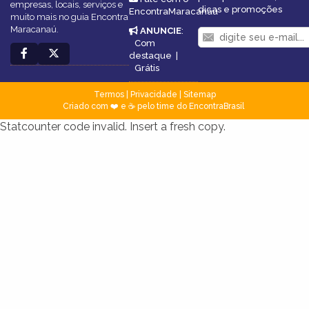
empresas, locais, serviços e
dicas e promoções
EncontraMaracanaú
muito mais no guia Encontra
Maracanaú.
ANUNCIE
:
Com
destaque
|
Grátis
Termos
|
Privacidade
|
Sitemap
Criado com ❤️ e ☕ pelo time do EncontraBrasil
Statcounter code invalid. Insert a fresh copy.