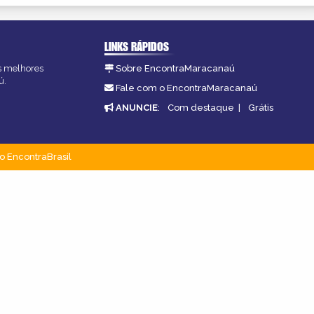
LINKS RÁPIDOS
as melhores
Sobre EncontraMaracanaú
ú.
Fale com o EncontraMaracanaú
ANUNCIE
:
Com destaque
|
Grátis
o EncontraBrasil