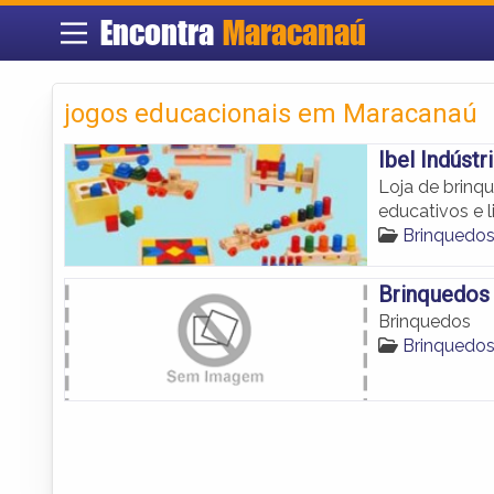
Encontra
Maracanaú
jogos educacionais em Maracanaú
Ibel Indúst
Loja de brinq
educativos e 
Brinquedo
Brinquedos
Brinquedos
Brinquedo