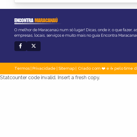
ENCONTRA
MARACANAÚ
O melhor de Maracanaú num só lugar! Dicas, onde ir, o que fazer, 
empresas, locais, serviços e muito mais no guia Encontra Maracana
Termos
|
Privacidade
|
Sitemap
Criado com ❤️ e ☕ pelo time d
Statcounter code invalid. Insert a fresh copy.