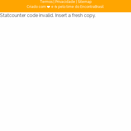
Termos
|
Privacidade
|
Sitemap
Criado com ❤️ e ☕ pelo time do EncontraBrasil
Statcounter code invalid. Insert a fresh copy.