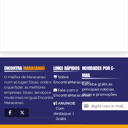
ENCONTRA
MARACANAÚ
LINKS RÁPIDOS
NOVIDADES POR E-
MAIL
O melhor de Maracanaú
Sobre
num só lugar! Dicas, onde ir,
EncontraMaracanaú
Receba grátis as
o que fazer, as melhores
principais notícias,
Fale com o
empresas, locais, serviços e
dicas e promoções
EncontraMaracanaú
muito mais no guia Encontra
Maracanaú.
ANUNCIE
:
Com
destaque
|
Grátis