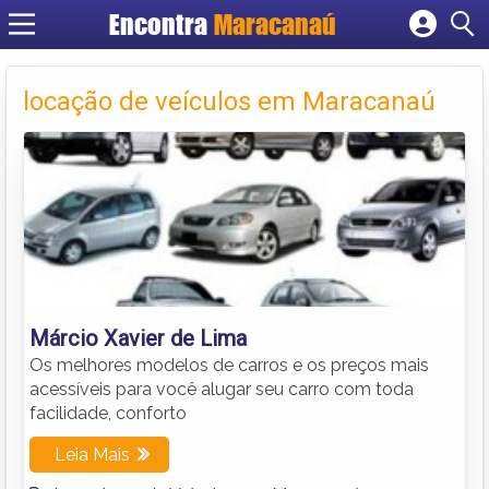
Encontra
Maracanaú
Cadastrar empresa
Fazer login
locação de veículos em Maracanaú
Criar conta
Márcio Xavier de Lima
Os melhores modelos de carros e os preços mais
acessíveis para você alugar seu carro com toda
facilidade, conforto
Leia Mais