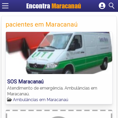
Encontra
Maracanaú
Cadastrar empresa
Fazer login
pacientes em Maracanaú
Criar conta
SOS Maracanaú
Atendimento de emergência. Ambulâncias em
Maracanaú.
Ambulâncias em Maracanaú