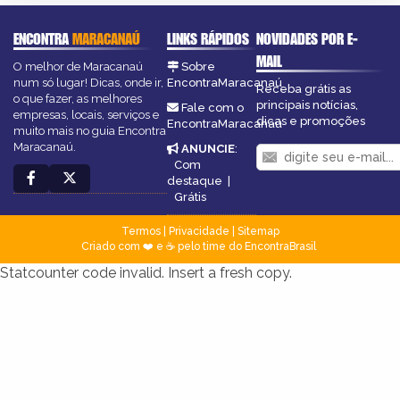
ENCONTRA
MARACANAÚ
LINKS RÁPIDOS
NOVIDADES POR E-
MAIL
O melhor de Maracanaú
Sobre
num só lugar! Dicas, onde ir,
EncontraMaracanaú
Receba grátis as
o que fazer, as melhores
principais notícias,
Fale com o
empresas, locais, serviços e
dicas e promoções
EncontraMaracanaú
muito mais no guia Encontra
Maracanaú.
ANUNCIE
:
Com
destaque
|
Grátis
Termos
|
Privacidade
|
Sitemap
Criado com ❤️ e ☕ pelo time do EncontraBrasil
Statcounter code invalid. Insert a fresh copy.