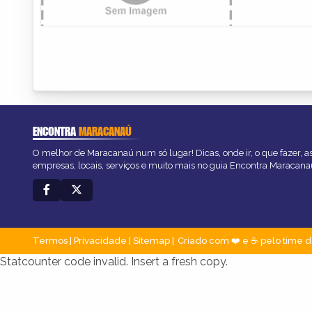
ENCONTRA
MARACANAÚ
O melhor de Maracanaú num só lugar! Dicas, onde ir, o que fazer, 
empresas, locais, serviços e muito mais no guia Encontra Maracana
Termos
|
Privacidade
|
Sitemap
Criado com ❤️ e ☕ pelo time d
Statcounter code invalid. Insert a fresh copy.