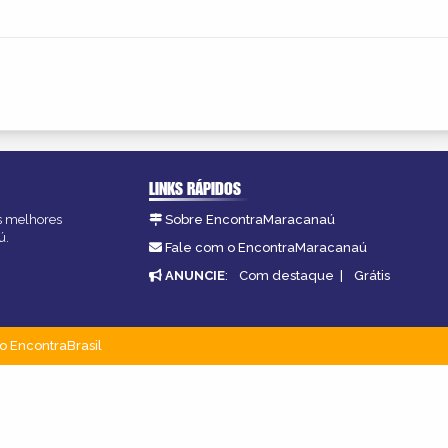
LINKS RÁPIDOS
as melhores
Sobre EncontraMaracanaú
ú.
Fale com o EncontraMaracanaú
ANUNCIE
:
Com destaque
|
Grátis
o EncontraBrasil