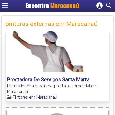
Encontra
Maracanaú
Cadastrar empresa
Fazer login
pinturas externas em Maracanaú
Criar conta
Prestadora De Serviços Santa Marta
Pintura interna e externa, predial e comercial em
Maracanaú.
Pintores em Maracanaú