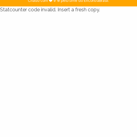
Criado com ❤️ e ☕ pelo time do EncontraBrasil
Statcounter code invalid. Insert a fresh copy.