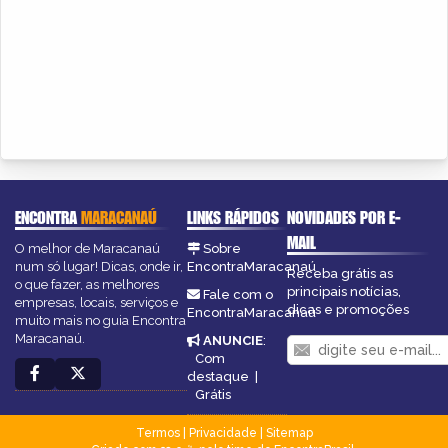
ENCONTRA
MARACANAÚ
LINKS RÁPIDOS
NOVIDADES POR E-
MAIL
O melhor de Maracanaú
Sobre
num só lugar! Dicas, onde ir,
EncontraMaracanaú
Receba grátis as
o que fazer, as melhores
principais notícias,
Fale com o
empresas, locais, serviços e
dicas e promoções
EncontraMaracanaú
muito mais no guia Encontra
Maracanaú.
ANUNCIE
:
Com
destaque
|
Grátis
Termos
|
Privacidade
|
Sitemap