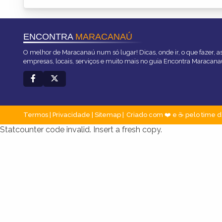
ENCONTRA
MARACANAÚ
O melhor de Maracanaú num só lugar! Dicas, onde ir, o que fazer, 
empresas, locais, serviços e muito mais no guia Encontra Maracana
Termos
|
Privacidade
|
Sitemap
Criado com ❤️ e ☕ pelo time d
Statcounter code invalid. Insert a fresh copy.