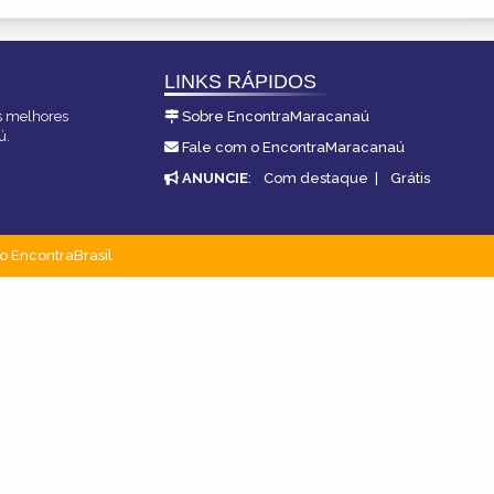
LINKS RÁPIDOS
as melhores
Sobre EncontraMaracanaú
ú.
Fale com o EncontraMaracanaú
ANUNCIE
:
Com destaque
|
Grátis
o EncontraBrasil