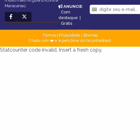
muito mais no guia Encontra
Maracanaú.
ANUNCIE
:
Com
destaque
|
Grátis
Termos
|
Privacidade
|
Sitemap
Criado com ❤️ e ☕ pelo time do EncontraBrasil
Statcounter code invalid. Insert a fresh copy.