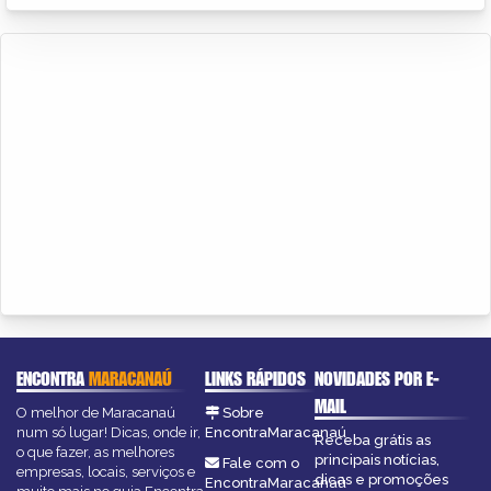
ENCONTRA
MARACANAÚ
LINKS RÁPIDOS
NOVIDADES POR E-
MAIL
O melhor de Maracanaú
Sobre
num só lugar! Dicas, onde ir,
EncontraMaracanaú
Receba grátis as
o que fazer, as melhores
principais notícias,
Fale com o
empresas, locais, serviços e
dicas e promoções
EncontraMaracanaú