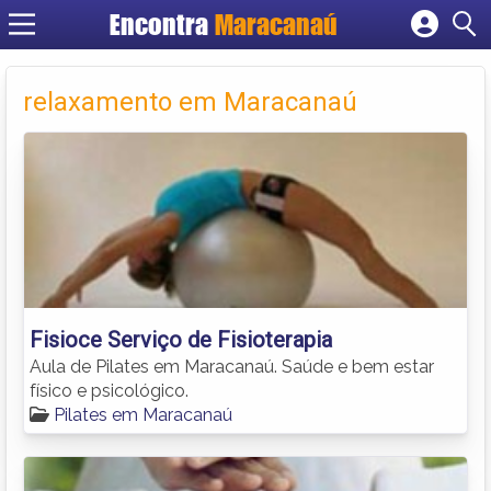
Encontra
Maracanaú
Cadastrar empresa
Fazer login
relaxamento em Maracanaú
Criar conta
Fisioce Serviço de Fisioterapia
Aula de Pilates em Maracanaú. Saúde e bem estar
físico e psicológico.
Pilates em Maracanaú