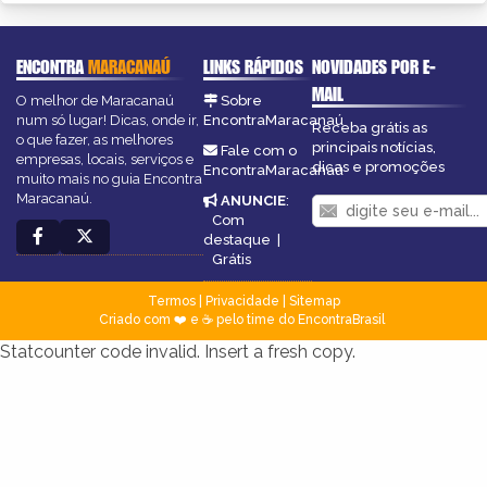
ENCONTRA
MARACANAÚ
LINKS RÁPIDOS
NOVIDADES POR E-
MAIL
O melhor de Maracanaú
Sobre
num só lugar! Dicas, onde ir,
EncontraMaracanaú
Receba grátis as
o que fazer, as melhores
principais notícias,
Fale com o
empresas, locais, serviços e
dicas e promoções
EncontraMaracanaú
muito mais no guia Encontra
Maracanaú.
ANUNCIE
:
Com
destaque
|
Grátis
Termos
|
Privacidade
|
Sitemap
Criado com ❤️ e ☕ pelo time do EncontraBrasil
Statcounter code invalid. Insert a fresh copy.