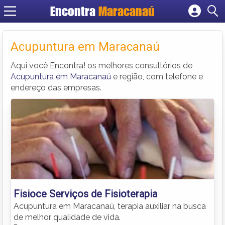
Encontra
Maracanaú
Cadastrar empresa
Fazer login
Acupuntura em Maracanaú
Criar conta
Aqui você Encontra! os melhores consultórios de
Acupuntura em Maracanaú
e região, com telefone e
endereço das empresas.
Fisioce Serviços de Fisioterapia
Acupuntura em Maracanaú, terapia auxiliar na busca
de melhor qualidade de vida.