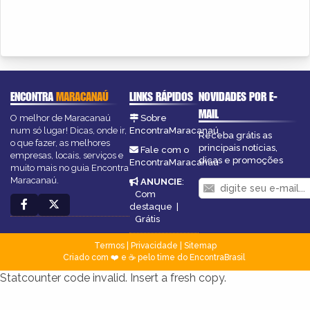
ENCONTRA
MARACANAÚ
LINKS RÁPIDOS
NOVIDADES POR E-
MAIL
O melhor de Maracanaú
Sobre
num só lugar! Dicas, onde ir,
EncontraMaracanaú
Receba grátis as
o que fazer, as melhores
principais notícias,
Fale com o
empresas, locais, serviços e
dicas e promoções
EncontraMaracanaú
muito mais no guia Encontra
Maracanaú.
ANUNCIE
:
Com
destaque
|
Grátis
Termos
|
Privacidade
|
Sitemap
Criado com ❤️ e ☕ pelo time do EncontraBrasil
Statcounter code invalid. Insert a fresh copy.