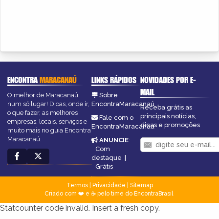
ENCONTRA
MARACANAÚ
LINKS RÁPIDOS
NOVIDADES POR E-
MAIL
O melhor de Maracanaú
Sobre
num só lugar! Dicas, onde ir,
EncontraMaracanaú
Receba grátis as
o que fazer, as melhores
principais notícias,
Fale com o
empresas, locais, serviços e
dicas e promoções
EncontraMaracanaú
muito mais no guia Encontra
Maracanaú.
ANUNCIE
:
Com
destaque
|
Grátis
Termos
|
Privacidade
|
Sitemap
Criado com ❤️ e ☕ pelo time do EncontraBrasil
Statcounter code invalid. Insert a fresh copy.