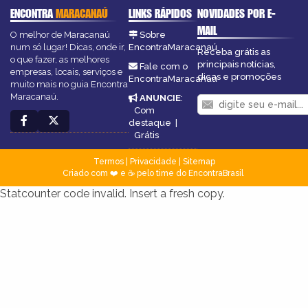
ENCONTRA
MARACANAÚ
LINKS RÁPIDOS
NOVIDADES POR E-
MAIL
O melhor de Maracanaú
Sobre
num só lugar! Dicas, onde ir,
EncontraMaracanaú
Receba grátis as
o que fazer, as melhores
principais notícias,
Fale com o
empresas, locais, serviços e
dicas e promoções
EncontraMaracanaú
muito mais no guia Encontra
Maracanaú.
ANUNCIE
:
Com
destaque
|
Grátis
Termos
|
Privacidade
|
Sitemap
Criado com ❤️ e ☕ pelo time do EncontraBrasil
Statcounter code invalid. Insert a fresh copy.