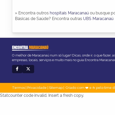
» Encontra outros
hospitais Maracanaú
ou busque p
Básicas de Saúde? Encontra outras
UBS Maracanaú
ENCONTRA
MARACANAÚ
O melhor de Maracanaú num só lugar! Dicas, onde ir, o que fazer, 
empresas, locais, serviços e muito mais no guia Encontra Maracana
Termos
|
Privacidade
|
Sitemap
Criado com ❤️ e ☕ pelo time d
Statcounter code invalid. Insert a fresh copy.