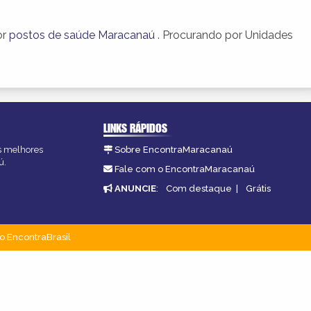
or
postos de saúde Maracanaú
. Procurando por Unidades
LINKS RÁPIDOS
as melhores
Sobre EncontraMaracanaú
ú.
Fale com o EncontraMaracanaú
ANUNCIE
:
Com destaque
|
Grátis
o EncontraBrasil