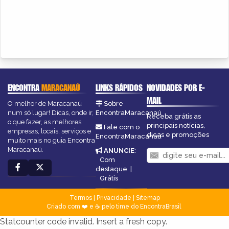
ENCONTRA
MARACANAÚ
LINKS RÁPIDOS
NOVIDADES POR E-
MAIL
O melhor de Maracanaú
Sobre
num só lugar! Dicas, onde ir,
EncontraMaracanaú
Receba grátis as
o que fazer, as melhores
principais notícias,
Fale com o
empresas, locais, serviços e
dicas e promoções
EncontraMaracanaú
muito mais no guia Encontra
Maracanaú.
ANUNCIE
:
Com
destaque
|
Grátis
Termos
|
Privacidade
|
Sitemap
Criado com ❤️ e ☕ pelo time do EncontraBrasil
Statcounter code invalid. Insert a fresh copy.