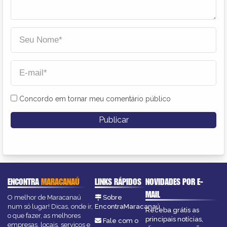
Concordo em tornar meu comentário público
ENCONTRA
MARACANAÚ
LINKS RÁPIDOS
NOVIDADES POR E-
MAIL
O melhor de Maracanaú
Sobre
num só lugar! Dicas, onde ir,
EncontraMaracanaú
Receba grátis as
o que fazer, as melhores
principais notícias,
Fale com o
empresas, locais, serviços e