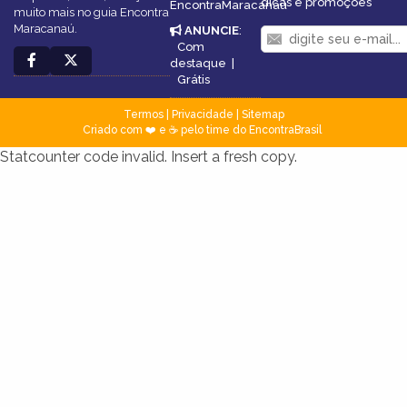
dicas e promoções
EncontraMaracanaú
muito mais no guia Encontra
Maracanaú.
ANUNCIE
:
Com
destaque
|
Grátis
Termos
|
Privacidade
|
Sitemap
Criado com ❤️ e ☕ pelo time do EncontraBrasil
Statcounter code invalid. Insert a fresh copy.