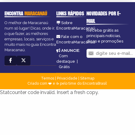
ENCONTRA
MARACANAÚ
LINKS RÁPIDOS
NOVIDADES POR E-
MAIL
O melhor de Maracanaú
Sobre
num só lugar! Dicas, onde ir,
EncontraMaracanaú
Receba grátis as
o que fazer, as melhores
principais notícias,
Fale com o
empresas, locais, serviços e
dicas e promoções
EncontraMaracanaú
muito mais no guia Encontra
Maracanaú.
ANUNCIE
:
Com
destaque
|
Grátis
Termos
|
Privacidade
|
Sitemap
Criado com ❤️ e ☕ pelo time do EncontraBrasil
Statcounter code invalid. Insert a fresh copy.