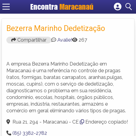
Encontra
Maracanaú
Cadastrar empresa
Fazer login
Bezerra Marinho Dedetização
Criar conta
Compartilhar
Avalie!
267
A empresa Bezerra Marinho Dedetização em
Maracanaú é uma referência no controle de pragas
(ratos, formigas, baratas carrapatos, aranhas,pulgas,
moscas, cupins), com o serviço de dedetização,
diagnosticamos o problema em sua residência,
condomínio, escolas, hospitais, órgãos públicos,
empresas, indústria, restaurantes, armazéns e
comércio em geral eliminando vários tipos de pragas.
Rua 21, 294 - Maracanaú - CE
Endereço copiado!
(85) 3382-2782