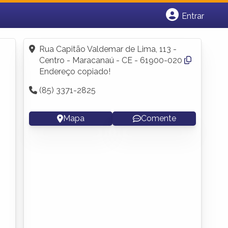
Entrar
Cadastrar empresa
Fazer login
Rua Capitão Valdemar de Lima, 113 -
Criar conta
Centro - Maracanaú - CE - 61900-020
Endereço copiado!
(85) 3371-2825
Mapa
Comente