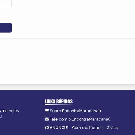
LINKS RÁPIDOS
as melhores
Sobre EncontraMaracanaú
ú.
Fale com o EncontraMaracanaú
ANUNCIE
:
Com destaque
|
Grátis