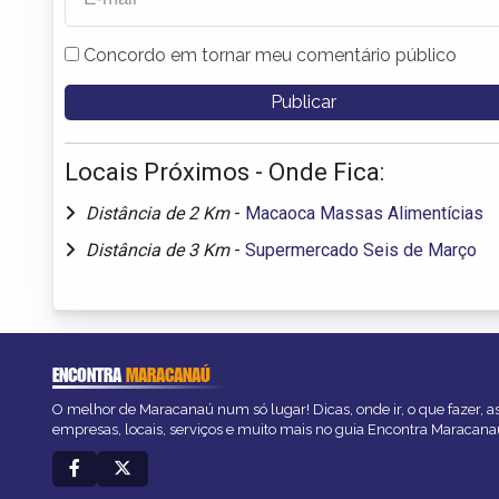
Concordo em tornar meu comentário público
Locais Próximos - Onde Fica:
Distância de 2 Km
-
Macaoca Massas Alimentícias
Distância de 3 Km
-
Supermercado Seis de Março
ENCONTRA
MARACANAÚ
O melhor de Maracanaú num só lugar! Dicas, onde ir, o que fazer, 
empresas, locais, serviços e muito mais no guia Encontra Maracana