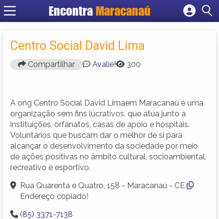
Encontra
Maracanaú
Cadastrar empresa
Fazer login
Centro Social David Lima
Criar conta
Compartilhar
Avalie!
300
A ong Centro Social David Limaem Maracanaú é uma
organização sem fins lucrativos, que atua junto a
instituições, orfanatos, casas de apoio e hospitais.
Voluntários que buscam dar o melhor de si para
alcançar o desenvolvimento da sociedade por meio
de ações positivas no âmbito cultural, socioambiental,
recreativo e esportivo.
Rua Quarenta e Quatro, 158 - Maracanaú - CE
Endereço copiado!
(85) 3371-7138