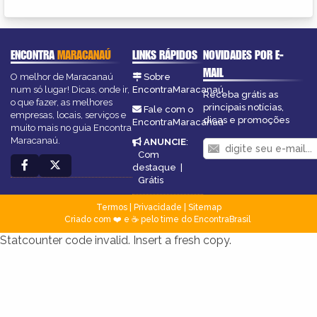
ENCONTRA
MARACANAÚ
LINKS RÁPIDOS
NOVIDADES POR E-
MAIL
O melhor de Maracanaú
Sobre
num só lugar! Dicas, onde ir,
EncontraMaracanaú
Receba grátis as
o que fazer, as melhores
principais notícias,
Fale com o
empresas, locais, serviços e
dicas e promoções
EncontraMaracanaú
muito mais no guia Encontra
Maracanaú.
ANUNCIE
:
Com
destaque
|
Grátis
Termos
|
Privacidade
|
Sitemap
Criado com ❤️ e ☕ pelo time do EncontraBrasil
Statcounter code invalid. Insert a fresh copy.