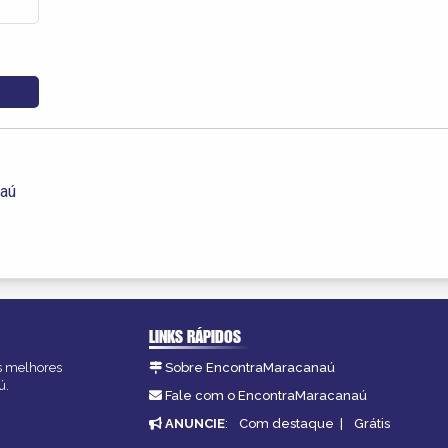
naú
LINKS RÁPIDOS
as melhores
Sobre EncontraMaracanaú
ú.
Fale com o EncontraMaracanaú
ANUNCIE
:
Com destaque
|
Grátis