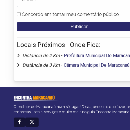
Concordo em tornar meu comentário público
Locais Próximos - Onde Fica:
Distância de 2 Km
-
Prefeitura Municipal De Maraca
Distância de 3 Km
-
Câmara Municipal De Maracanaú
ENCONTRA
MARACANAÚ
O melhor de Maracanaú num só lugar! Dicas, onde ir, o que fazer, 
empresas, locais, serviços e muito mais no guia Encontra Maracana