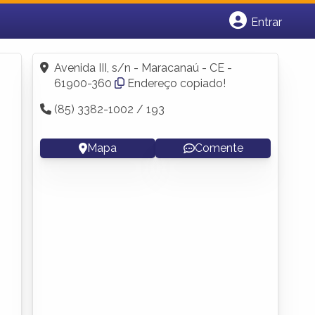
Entrar
Cadastrar empresa
Fazer login
Avenida III, s/n - Maracanaú - CE -
Criar conta
61900-360
Endereço copiado!
(85) 3382-1002 / 193
Mapa
Comente