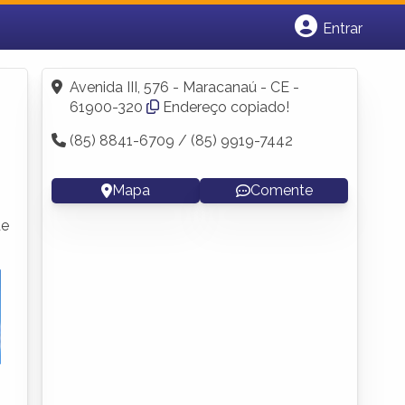
Entrar
Cadastrar empresa
Fazer login
Avenida III, 576 - Maracanaú - CE -
Criar conta
61900-320
Endereço copiado!
(85) 8841-6709 / (85) 9919-7442
Mapa
Comente
de