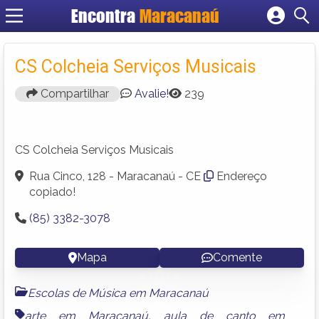
Encontra
Maracanaú
Cadastrar empresa
Fazer login
CS Colcheia Serviços Musicais
Criar conta
Compartilhar
Avalie!
239
CS Colcheia Serviços Musicais
Rua Cinco, 128 - Maracanaú - CE
Endereço
copiado!
(85) 3382-3078
Mapa
Comente
Escolas de Música em Maracanaú
arte em Maracanaú
,
aula de canto em