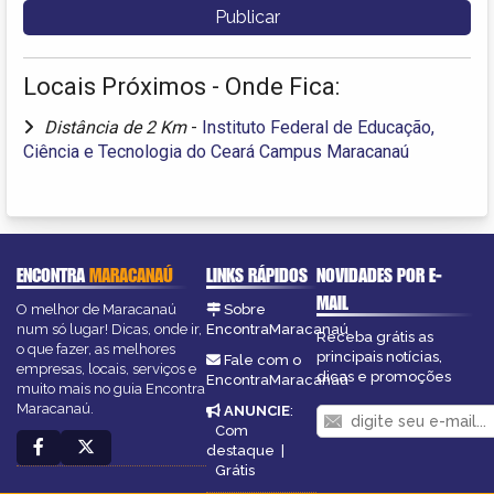
Locais Próximos - Onde Fica:
Distância de 2 Km
-
Instituto Federal de Educação,
Ciência e Tecnologia do Ceará Campus Maracanaú
ENCONTRA
MARACANAÚ
LINKS RÁPIDOS
NOVIDADES POR E-
MAIL
O melhor de Maracanaú
Sobre
num só lugar! Dicas, onde ir,
EncontraMaracanaú
Receba grátis as
o que fazer, as melhores
principais notícias,
Fale com o
empresas, locais, serviços e
dicas e promoções
EncontraMaracanaú
muito mais no guia Encontra
Maracanaú.
ANUNCIE
:
Com
destaque
|
Grátis