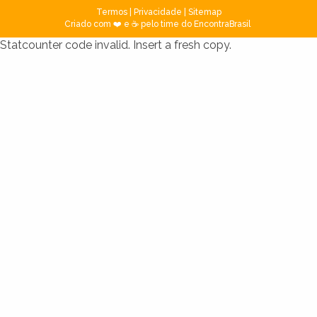
Termos
|
Privacidade
|
Sitemap
Criado com ❤️ e ☕ pelo time do EncontraBrasil
Statcounter code invalid. Insert a fresh copy.