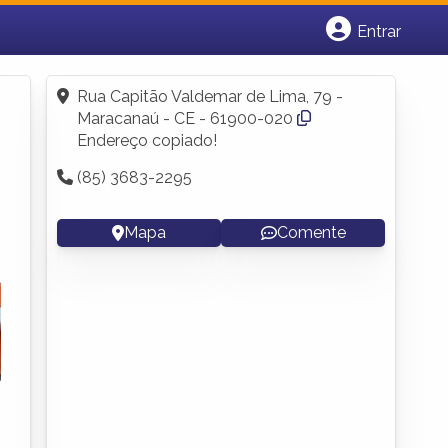
Entrar
Cadastrar empresa
Fazer login
Rua Capitão Valdemar de Lima, 79 -
Criar conta
Maracanaú - CE - 61900-020
Endereço copiado!
(85) 3683-2295
Mapa
Comente