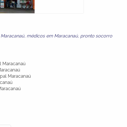
m Maracanaú
,
médicos em Maracanaú
,
pronto socorro
l Maracanaú
Maracanaú
ipal Maracanaú
acanaú
 Maracanaú