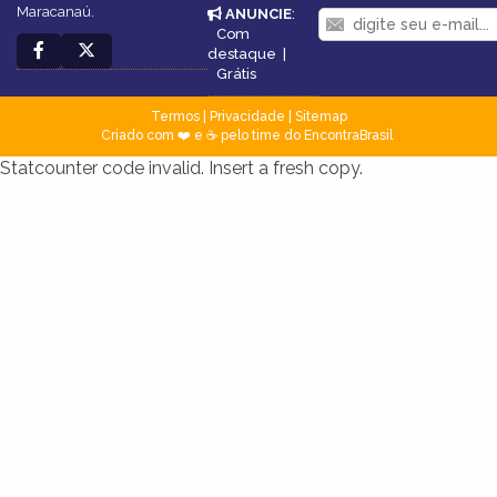
Maracanaú.
ANUNCIE
:
Com
destaque
|
Grátis
Termos
|
Privacidade
|
Sitemap
Criado com ❤️ e ☕ pelo time do EncontraBrasil
Statcounter code invalid. Insert a fresh copy.