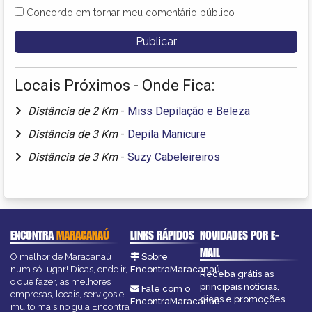
Concordo em tornar meu comentário público
Locais Próximos - Onde Fica:
Distância de 2 Km
-
Miss Depilação e Beleza
Distância de 3 Km
-
Depila Manicure
Distância de 3 Km
-
Suzy Cabeleireiros
ENCONTRA
MARACANAÚ
LINKS RÁPIDOS
NOVIDADES POR E-
MAIL
O melhor de Maracanaú
Sobre
num só lugar! Dicas, onde ir,
EncontraMaracanaú
Receba grátis as
o que fazer, as melhores
principais notícias,
Fale com o
empresas, locais, serviços e
dicas e promoções
EncontraMaracanaú
muito mais no guia Encontra