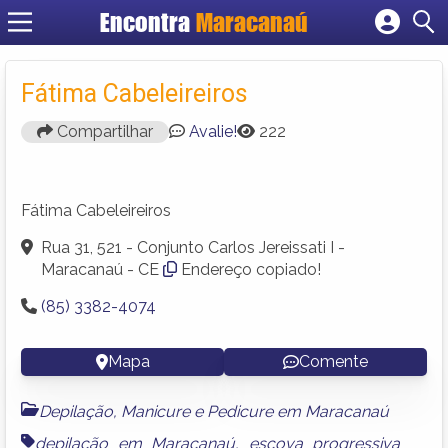
Encontra
Maracanaú
Cadastrar empresa
Fazer login
Fátima Cabeleireiros
Criar conta
Compartilhar
Avalie!
222
Fátima Cabeleireiros
Rua 31, 521 - Conjunto Carlos Jereissati I -
Maracanaú - CE
Endereço copiado!
(85) 3382-4074
Mapa
Comente
Depilação, Manicure e Pedicure em Maracanaú
depilação em Maracanaú
,
escova progressiva