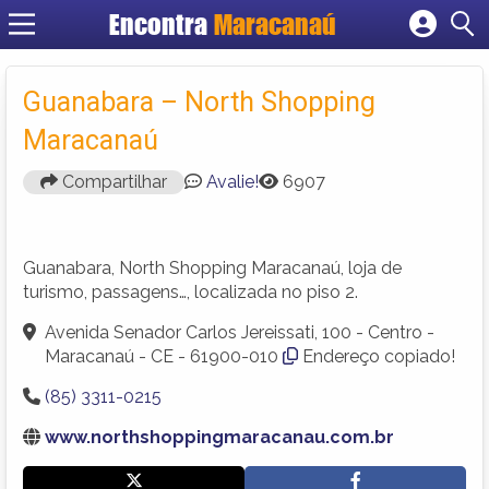
Encontra
Maracanaú
Cadastrar empresa
Fazer login
Guanabara – North Shopping
Criar conta
Maracanaú
Compartilhar
Avalie!
6907
Guanabara, North Shopping Maracanaú, loja de
turismo, passagens…, localizada no piso 2.
Avenida Senador Carlos Jereissati, 100 - Centro -
Maracanaú - CE - 61900-010
Endereço copiado!
(85) 3311-0215
www.northshoppingmaracanau.com.br