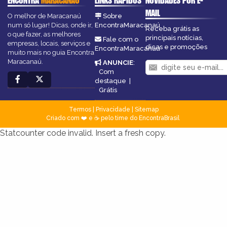
ENCONTRA
MARACANAÚ
LINKS RÁPIDOS
NOVIDADES POR E-
MAIL
O melhor de Maracanaú
Sobre
num só lugar! Dicas, onde ir,
EncontraMaracanaú
Receba grátis as
o que fazer, as melhores
principais notícias,
Fale com o
empresas, locais, serviços e
dicas e promoções
EncontraMaracanaú
muito mais no guia Encontra
Maracanaú.
ANUNCIE
:
Com
destaque
|
Grátis
Termos
|
Privacidade
|
Sitemap
Criado com ❤️ e ☕ pelo time do EncontraBrasil
Statcounter code invalid. Insert a fresh copy.