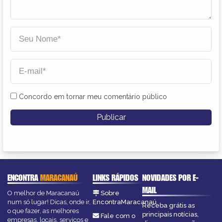
Concordo em tornar meu comentário público
ENCONTRA
MARACANAÚ
LINKS RÁPIDOS
NOVIDADES POR E-
MAIL
O melhor de Maracanaú
Sobre
num só lugar! Dicas, onde ir,
EncontraMaracanaú
Receba grátis as
o que fazer, as melhores
principais notícias,
Fale com o
empresas, locais, serviços e