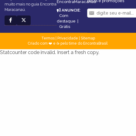
dicas e promoções
EncontraMaracanaú
muito mais no guia Encontra
Maracanaú.
ANUNCIE
:
Com
destaque
|
Grátis
Termos
|
Privacidade
|
Sitemap
Criado com ❤️ e ☕ pelo time do EncontraBrasil
Statcounter code invalid. Insert a fresh copy.