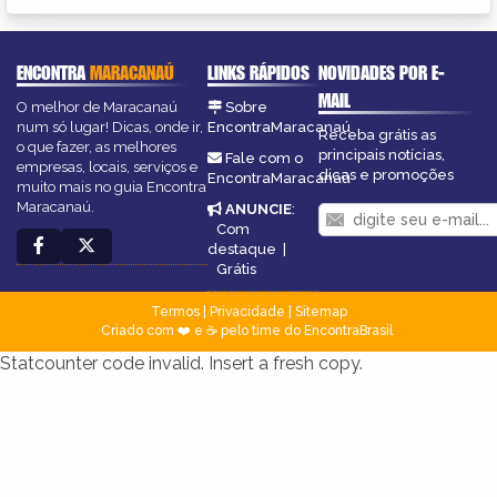
ENCONTRA
MARACANAÚ
LINKS RÁPIDOS
NOVIDADES POR E-
MAIL
O melhor de Maracanaú
Sobre
num só lugar! Dicas, onde ir,
EncontraMaracanaú
Receba grátis as
o que fazer, as melhores
principais notícias,
Fale com o
empresas, locais, serviços e
dicas e promoções
EncontraMaracanaú
muito mais no guia Encontra
Maracanaú.
ANUNCIE
:
Com
destaque
|
Grátis
Termos
|
Privacidade
|
Sitemap
Criado com ❤️ e ☕ pelo time do EncontraBrasil
Statcounter code invalid. Insert a fresh copy.