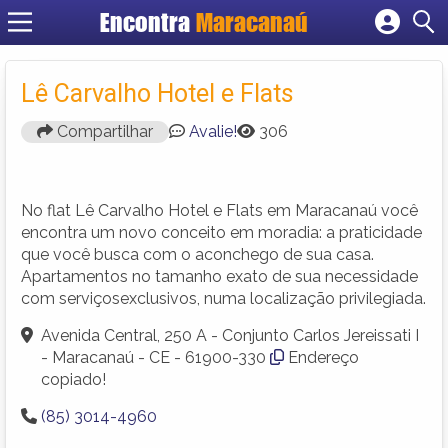
Encontra
Maracanaú
Cadastrar empresa
Fazer login
Lê Carvalho Hotel e Flats
Criar conta
Compartilhar
Avalie!
306
No flat Lê Carvalho Hotel e Flats em Maracanaú você
encontra um novo conceito em moradia: a praticidade
que você busca com o aconchego de sua casa.
Apartamentos no tamanho exato de sua necessidade
com serviçosexclusivos, numa localização privilegiada.
Avenida Central, 250 A - Conjunto Carlos Jereissati I
- Maracanaú - CE - 61900-330
Endereço
copiado!
(85) 3014-4960