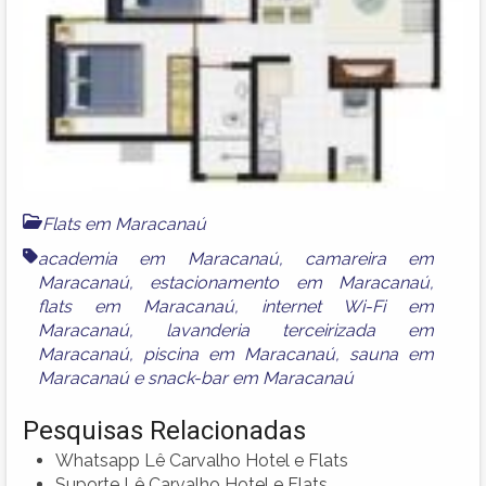
Flats em Maracanaú
academia em Maracanaú
,
camareira em
Maracanaú
,
estacionamento em Maracanaú
,
flats em Maracanaú
,
internet Wi-Fi em
Maracanaú
,
lavanderia terceirizada em
Maracanaú
,
piscina em Maracanaú
,
sauna em
Maracanaú
e
snack-bar em Maracanaú
Pesquisas Relacionadas
Whatsapp Lê Carvalho Hotel e Flats
Suporte Lê Carvalho Hotel e Flats