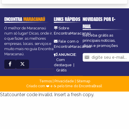
ENCONTRA
MARACANAÚ
LINKS RÁPIDOS
NOVIDADES POR E-
MAIL
O melhor de Maracanaú
Sobre
num só lugar! Dicas, onde ir,
EncontraMaracanaú
Receba grátis as
o que fazer, as melhores
principais notícias,
Fale com o
empresas, locais, serviços e
dicas e promoções
EncontraMaracanaú
muito mais no guia Encontra
Maracanaú.
ANUNCIE
:
Com
destaque
|
Grátis
Termos
|
Privacidade
|
Sitemap
Criado com ❤️ e ☕ pelo time do EncontraBrasil
Statcounter code invalid. Insert a fresh copy.