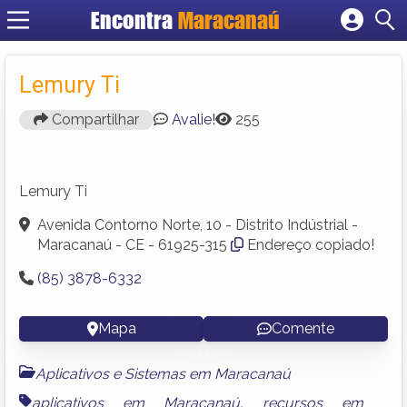
Encontra
Maracanaú
Cadastrar empresa
Fazer login
Lemury Ti
Criar conta
Compartilhar
Avalie!
255
Lemury Ti
Avenida Contorno Norte, 10 - Distrito Indústrial -
Maracanaú - CE - 61925-315
Endereço copiado!
(85) 3878-6332
Mapa
Comente
Aplicativos e Sistemas em Maracanaú
aplicativos em Maracanaú
,
recursos em