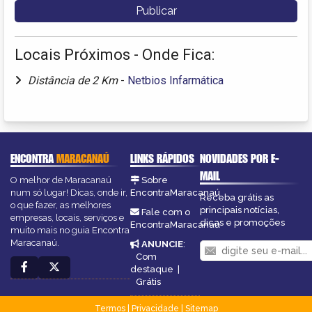
Locais Próximos - Onde Fica:
Distância de 2 Km
-
Netbios Infarmática
ENCONTRA
MARACANAÚ
LINKS RÁPIDOS
NOVIDADES POR E-
MAIL
O melhor de Maracanaú
Sobre
num só lugar! Dicas, onde ir,
EncontraMaracanaú
Receba grátis as
o que fazer, as melhores
principais notícias,
Fale com o
empresas, locais, serviços e
dicas e promoções
EncontraMaracanaú
muito mais no guia Encontra
Maracanaú.
ANUNCIE
:
Com
destaque
|
Grátis
Termos
|
Privacidade
|
Sitemap