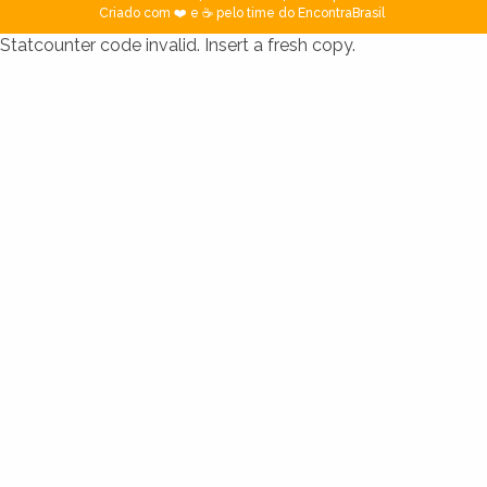
Criado com ❤️ e ☕ pelo time do EncontraBrasil
Statcounter code invalid. Insert a fresh copy.