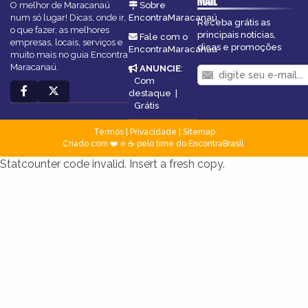
MAIL
O melhor de Maracanaú
Sobre
num só lugar! Dicas, onde ir,
EncontraMaracanaú
Receba grátis as
o que fazer, as melhores
principais notícias,
Fale com o
empresas, locais, serviços e
dicas e promoções
EncontraMaracanaú
muito mais no guia Encontra
Maracanaú.
ANUNCIE
:
Com
destaque
|
Grátis
Termos
|
Privacidade
|
Sitemap
Criado com ❤️ e ☕ pelo time do EncontraBrasil
Statcounter code invalid. Insert a fresh copy.