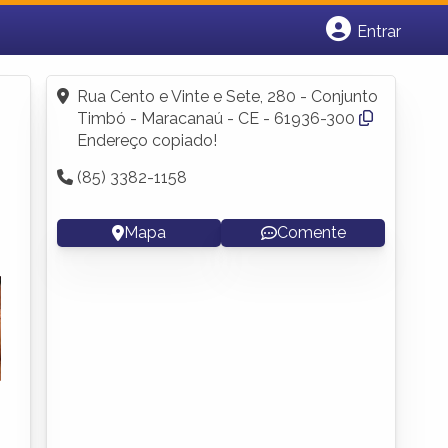
Entrar
Cadastrar empresa
Fazer login
Rua Cento e Vinte e Sete, 280 - Conjunto
Criar conta
Timbó - Maracanaú - CE - 61936-300
Endereço copiado!
(85) 3382-1158
Mapa
Comente