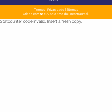
Grátis
Termos
|
Privacidade
|
Sitemap
Criado com ❤️ e ☕ pelo time do EncontraBrasil
Statcounter code invalid. Insert a fresh copy.