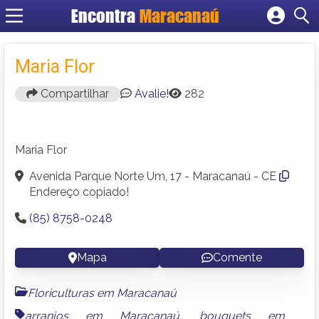
Encontra
Maracanaú
Cadastrar empresa
Fazer login
Maria Flor
Criar conta
Compartilhar
Avalie!
282
Maria Flor
Avenida Parque Norte Um, 17 - Maracanaú - CE
Endereço copiado!
(85) 8758-0248
Mapa
Comente
Floriculturas em Maracanaú
arranjos em Maracanaú
,
bouquets em