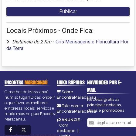
Locais Próximos - Onde Fica:
Distância de 2 Km
-
Cris Mensagens e Floricultura Flor
da Terra
ENCONTRA
MARACANAÚ
LINKS RÁPIDOS
NOVIDADES POR E-
MAIL
O melhor de Maracanaú
Sobre
num só lugar! Dicas, onde ir,
EncontraMaracanaú
Receba grátis as
o que fazer, as melhores
principais notícias,
Fale com o
empresas, locais, serviços e
dicas e promoções
EncontraMaracanaú
muito mais no guia Encontra
Maracanaú.
ANUNCIE
:
Com
destaque
|