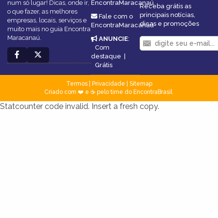
num só lugar! Dicas, onde ir,
EncontraMaracanaú
Receba grátis as
o que fazer, as melhores
principais notícias,
Fale com o
empresas, locais, serviços e
dicas e promoções
EncontraMaracanaú
muito mais no guia Encontra
Maracanaú.
ANUNCIE
:
Com
destaque
|
Grátis
Termos
|
Privacidade
|
Sitemap
Criado com ❤️ e ☕ pelo time do EncontraBrasil
Statcounter code invalid. Insert a fresh copy.