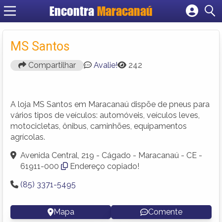
Encontra
Maracanaú
Cadastrar empresa
Fazer login
MS Santos
Criar conta
Compartilhar
Avalie!
242
A loja MS Santos em Maracanaú dispõe de pneus para
vários tipos de veículos: automóveis, veículos leves,
motocicletas, ônibus, caminhões, equipamentos
agrícolas.
Avenida Central, 219 - Cágado - Maracanaú - CE -
61911-000
Endereço copiado!
(85) 3371-5495
Mapa
Comente