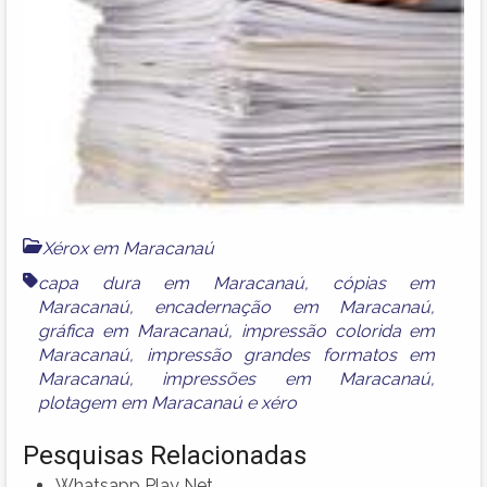
Xérox em Maracanaú
capa dura em Maracanaú
,
cópias em
Maracanaú
,
encadernação em Maracanaú
,
gráfica em Maracanaú
,
impressão colorida em
Maracanaú
,
impressão grandes formatos em
Maracanaú
,
impressões em Maracanaú
,
plotagem em Maracanaú
e
xéro
Pesquisas Relacionadas
Whatsapp Play Net