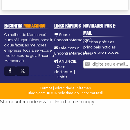
ENCONTRA
MARACANAÚ
LINKS RÁPIDOS
NOVIDADES POR E-
MAIL
O melhor de Maracanaú
Sobre
num só lugar! Dicas, onde ir,
EncontraMaracanaú
Receba grátis as
o que fazer, as melhores
principais notícias,
Fale com o
empresas, locais, serviços e
dicas e promoções
EncontraMaracanaú
muito mais no guia Encontra
Maracanaú.
ANUNCIE
:
Com
destaque
|
Grátis
Termos
|
Privacidade
|
Sitemap
Criado com ❤️ e ☕ pelo time do EncontraBrasil
Statcounter code invalid. Insert a fresh copy.