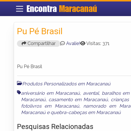
Encontra
Maracanaú
Pu Pé Brasil
Compartilhar
Avalie!
Visitas: 371
Pu Pé Brasil
Produtos Personalizados em Maracanaú
aniversário em Maracanaú
,
avental
,
baralhos em
Maracanaú
,
casamento em Maracanaú
,
criança
fotolivros em Maracanaú
,
namorado em Mara
Maracanaú
e
quebra-cabeças em Maracanaú
Pesquisas Relacionadas