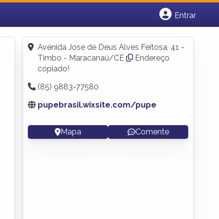
Entrar
Cadastrar empresa
Fazer login
Avenida Jose de Deus Alves Feitosa, 41 -
Criar conta
Timbo - Maracanaú/CE
Endereço
copiado!
(85) 9883-77580
pupebrasil.wixsite.com/pupe
Mapa
Comente