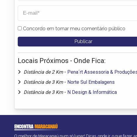
Concordo em tornar meu comentário público
Locais Próximos - Onde Fica:
Distância de 2 Km
-
Pena´rt Assessoria & Produçõe
Distância de 3 Km
-
Norte Sul Embalagens
Distância de 3 Km
-
N Design & Informática
ENCONTRA
MARACANAÚ
O melhor de Maracanaú num só lugar! Dicas, onde ir, o que fazer, 