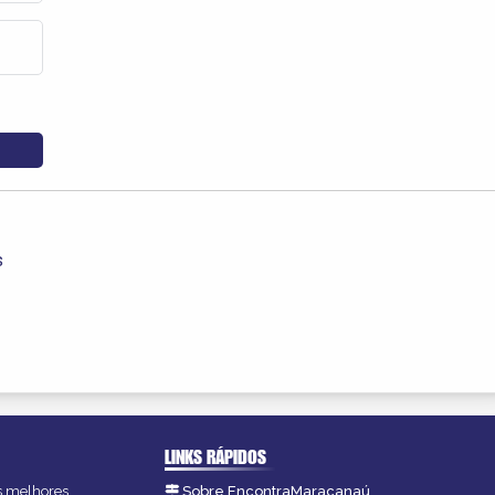
s
LINKS RÁPIDOS
as melhores
Sobre EncontraMaracanaú