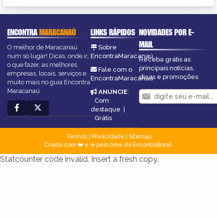
ENCONTRA
MARACANAÚ
LINKS RÁPIDOS
NOVIDADES POR E-
MAIL
O melhor de Maracanaú
Sobre
num só lugar! Dicas, onde ir,
EncontraMaracanaú
Receba grátis as
o que fazer, as melhores
principais notícias,
Fale com o
empresas, locais, serviços e
dicas e promoções
EncontraMaracanaú
muito mais no guia Encontra
Maracanaú.
ANUNCIE
:
Com
destaque
|
Grátis
Termos
|
Privacidade
|
Sitemap
Criado com ❤️ e ☕ pelo time do EncontraBrasil
Statcounter code invalid. Insert a fresh copy.