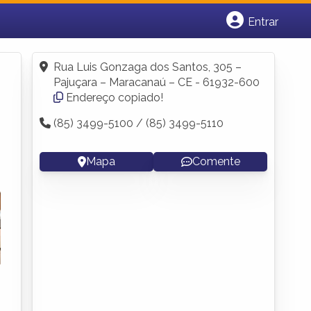
Entrar
Cadastrar empresa
Fazer login
Rua Luis Gonzaga dos Santos, 305 –
Criar conta
Pajuçara – Maracanaú – CE - 61932-600
Endereço copiado!
(85) 3499-5100 / (85) 3499-5110
Mapa
Comente