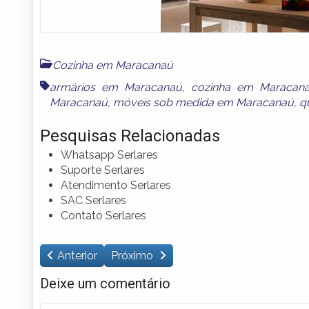
Cozinha em Maracanaú
armários em Maracanaú
,
cozinha em Maracan
Maracanaú
,
móveis sob medida em Maracanaú
,
q
Pesquisas Relacionadas
Whatsapp Serlares
Suporte Serlares
Atendimento Serlares
SAC Serlares
Contato Serlares
Anterior
Próximo
Deixe um comentário