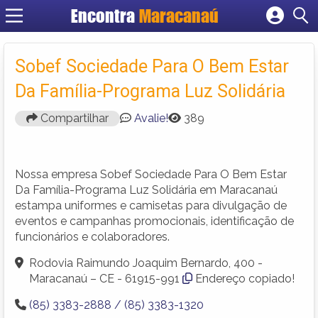
Encontra
Maracanaú
Cadastrar empresa
Fazer login
Sobef Sociedade Para O Bem Estar
Criar conta
Da Família-Programa Luz Solidária
Compartilhar
Avalie!
389
Nossa empresa Sobef Sociedade Para O Bem Estar
Da Família-Programa Luz Solidária em Maracanaú
estampa uniformes e camisetas para divulgação de
eventos e campanhas promocionais, identificação de
funcionários e colaboradores.
Rodovia Raimundo Joaquim Bernardo, 400 -
Maracanaú – CE - 61915-991
Endereço copiado!
(85) 3383-2888 / (85) 3383-1320