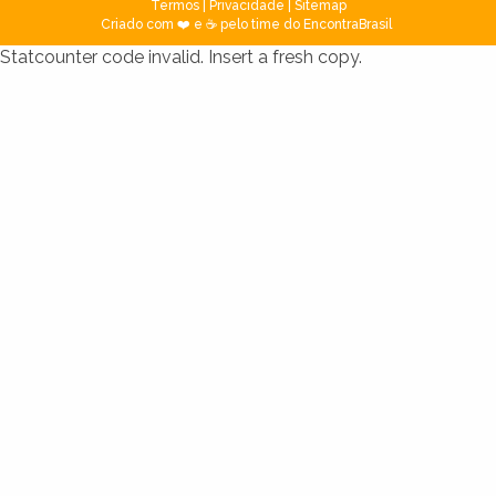
Termos
|
Privacidade
|
Sitemap
Criado com ❤️ e ☕ pelo time do EncontraBrasil
Statcounter code invalid. Insert a fresh copy.