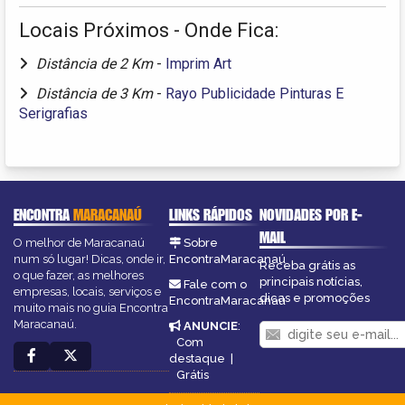
Locais Próximos - Onde Fica:
Distância de 2 Km
-
Imprim Art
Distância de 3 Km
-
Rayo Publicidade Pinturas E
Serigrafias
ENCONTRA
MARACANAÚ
LINKS RÁPIDOS
NOVIDADES POR E-
MAIL
O melhor de Maracanaú
Sobre
num só lugar! Dicas, onde ir,
EncontraMaracanaú
Receba grátis as
o que fazer, as melhores
principais notícias,
Fale com o
empresas, locais, serviços e
dicas e promoções
EncontraMaracanaú
muito mais no guia Encontra
Maracanaú.
ANUNCIE
:
Com
destaque
|
Grátis