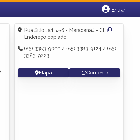
Entrar
Cadastrar empresa
Fazer login
Rua Sítio Jari, 456 - Maracanaú - CE
Criar conta
Endereço copiado!
(85) 3383-9000 / (85) 3383-9124 / (85)
3383-9223
e
Mapa
Comente