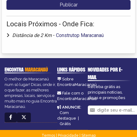
Locais Próximos - Onde Fica:
Distância de 2 Km
-
Construtop Maracanaú
ENCONTRA
MARACANAÚ
LINKS RÁPIDOS
NOVIDADES POR E-
MAIL
O melhor de Maracanaú
Sobre
num só lugar! Dicas, onde ir,
EncontraMaracanaú
Receba grátis as
o que fazer, as melhores
principais notícias,
Fale com o
empresas, locais, serviços e
dicas e promoções
EncontraMaracanaú
muito mais no guia Encontra
Maracanaú.
ANUNCIE
:
Com
destaque
|
Grátis
Termos
|
Privacidade
|
Sitemap