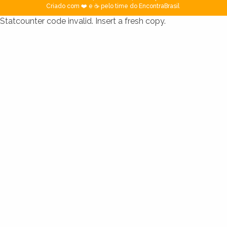
Criado com ❤️ e ☕ pelo time do EncontraBrasil
Statcounter code invalid. Insert a fresh copy.