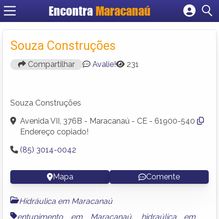
Encontra
Maracanaú
Cadastrar empresa
Fazer login
Souza Construções
Criar conta
Compartilhar
Avalie!
231
Souza Construções
Avenida VII, 376B - Maracanaú - CE - 61900-540
Endereço copiado!
(85) 3014-0042
Mapa
Comente
Hidráulica em Maracanaú
entupimento em Maracanaú
,
hidraúlica em