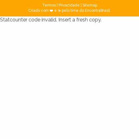
Termos
|
Privacidade
|
Sitemap
Criado com ❤️ e ☕ pelo time do EncontraBrasil
Statcounter code invalid. Insert a fresh copy.