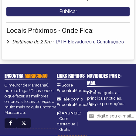
Locais Próximos - Onde Fica:
Distância de 2 Km
-
LYTH Elevadores e Construções
ENCONTRA
MARACANAÚ
LINKS RÁPIDOS
NOVIDADES POR E-
MAIL
O melhor de Maracanaú
Sobre
num só lugar! Dicas, onde ir,
EncontraMaracanaú
Receba grátis as
o que fazer, as melhores
principais notícias,
Fale com o
empresas, locais, serviços e
dicas e promoções
EncontraMaracanaú
muito mais no guia Encontra
Maracanaú.
ANUNCIE
:
Com
destaque
|
Grátis