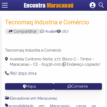
Encontra
Maracanaú
Cadastrar empresa
Fazer login
Tecnomaq Industria e Comércio
Criar conta
Compartilhar
Avalie!
267
Tecnomaq Industria e Comércio
Avenida Contorno Norte, 277, Bloco C - Timbó -
Maracanaú - CE - 61936-000
Endereço copiado!
(85) 3293-2014
Mapa
Comente
Elevadores em Maracanaú
acessibilidade em Maracanaú
,
carga na