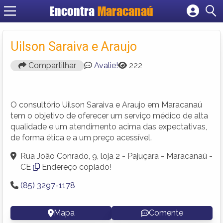
Encontra
Maracanaú
Cadastrar empresa
Fazer login
Uilson Saraiva e Araujo
Criar conta
Compartilhar
Avalie!
222
O consultório Uilson Saraiva e Araujo em Maracanaú
tem o objetivo de oferecer um serviço médico de alta
qualidade e um atendimento acima das expectativas,
de forma ética e a um preço acessível.
Rua João Conrado, 9, loja 2 - Pajuçara - Maracanaú -
CE
Endereço copiado!
(85) 3297-1178
Mapa
Comente