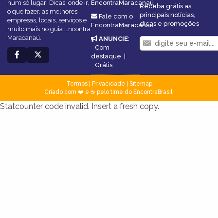
num só lugar! Dicas, onde ir,
EncontraMaracanaú
Receba grátis as
o que fazer, as melhores
principais notícias,
Fale com o
empresas, locais, serviços e
dicas e promoções
EncontraMaracanaú
muito mais no guia Encontra
Maracanaú.
ANUNCIE
:
Com
destaque
|
Grátis
Termos
|
Privacidade
|
Sitemap
Criado com ❤️ e ☕ pelo time do EncontraBrasil
Statcounter code invalid. Insert a fresh copy.