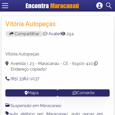
Encontra
Maracanaú
Cadastrar empresa
Fazer login
Vitória Autopeças
Criar conta
Compartilhar
Avalie!
294
Vitória Autopeças
Avenida I, 23 - Maracanaú - CE - 61900-410
Endereço copiado!
(85) 3382-1037
Mapa
Comente
Suspensão em Maracanaú
auto elétrico em Maracanaú
,
auto peças em