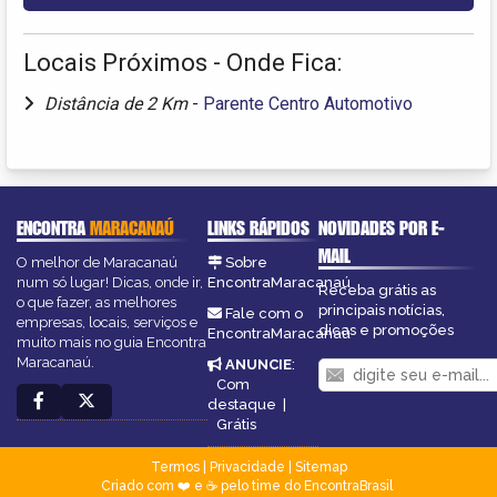
Locais Próximos - Onde Fica:
Distância de 2 Km
-
Parente Centro Automotivo
ENCONTRA
MARACANAÚ
LINKS RÁPIDOS
NOVIDADES POR E-
MAIL
O melhor de Maracanaú
Sobre
num só lugar! Dicas, onde ir,
EncontraMaracanaú
Receba grátis as
o que fazer, as melhores
principais notícias,
Fale com o
empresas, locais, serviços e
dicas e promoções
EncontraMaracanaú
muito mais no guia Encontra
Maracanaú.
ANUNCIE
:
Com
destaque
|
Grátis
Termos
|
Privacidade
|
Sitemap
Criado com ❤️ e ☕ pelo time do EncontraBrasil