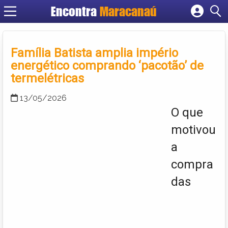
Encontra
Maracanaú
Cadastrar empresa
Fazer login
Família Batista amplia império
Criar conta
energético comprando ‘pacotão’ de
termelétricas
13/05/2026
O que
motivou
a
compra
das