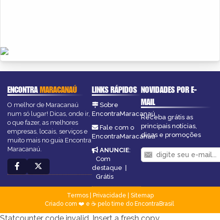
ENCONTRA
MARACANAÚ
LINKS RÁPIDOS
NOVIDADES POR E-
MAIL
O melhor de Maracanaú
Sobre
num só lugar! Dicas, onde ir,
EncontraMaracanaú
Receba grátis as
o que fazer, as melhores
principais notícias,
Fale com o
empresas, locais, serviços e
dicas e promoções
EncontraMaracanaú
muito mais no guia Encontra
Maracanaú.
ANUNCIE
:
Com
destaque
|
Grátis
Termos
|
Privacidade
|
Sitemap
Criado com ❤️ e ☕ pelo time do EncontraBrasil
Statcounter code invalid. Insert a fresh copy.