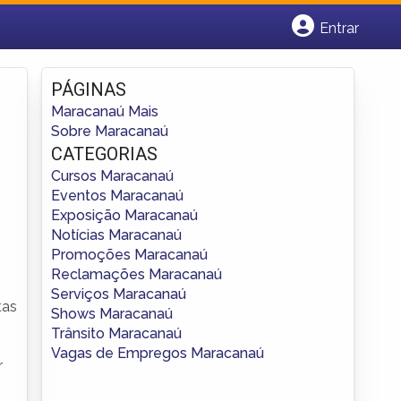
Entrar
Cadastrar empresa
Fazer login
PÁGINAS
Criar conta
Maracanaú Mais
Sobre Maracanaú
CATEGORIAS
Cursos Maracanaú
Eventos Maracanaú
Exposição Maracanaú
Notícias Maracanaú
Promoções Maracanaú
Reclamações Maracanaú
Serviços Maracanaú
tas
Shows Maracanaú
Trânsito Maracanaú
Vagas de Empregos Maracanaú
r