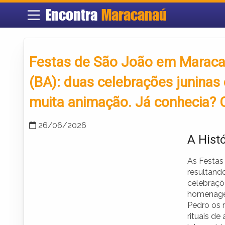
Encontra
Maracanaú
Festas de São João em Maracan
(BA): duas celebrações juninas c
muita animação. Já conhecia? 
26/06/2026
A Hist
As Festas 
resultando
celebraçõ
homenagem
Pedro os 
rituais de