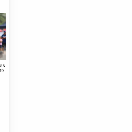
mes
te