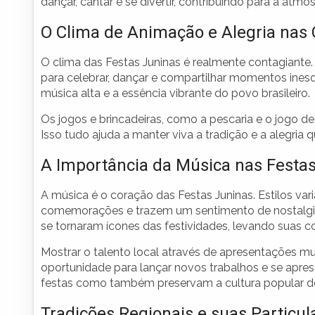
dançar, cantar e se divertir, contribuindo para a atmo
O Clima de Animação e Alegria na
O clima das Festas Juninas é realmente contagiante
para celebrar, dançar e compartilhar momentos inesqu
música alta e a essência vibrante do povo brasileiro.
Os jogos e brincadeiras, como a pescaria e o jogo de
Isso tudo ajuda a manter viva a tradição e a alegria 
A Importância da Música nas Festa
A música é o coração das Festas Juninas. Estilos var
comemorações e trazem um sentimento de nostalgi
se tornaram ícones das festividades, levando suas 
Mostrar o talento local através de apresentações mu
oportunidade para lançar novos trabalhos e se apres
festas como também preservam a cultura popular do
Tradições Regionais e suas Particul