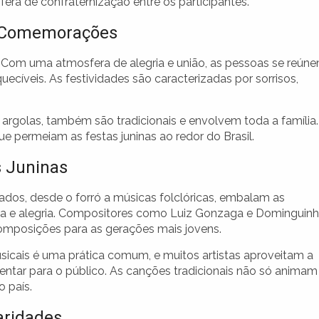
sfera de confraternização entre os participantes.
s Comemorações
. Com uma atmosfera de alegria e união, as pessoas se reún
ecíveis. As festividades são caracterizadas por sorrisos,
 argolas, também são tradicionais e envolvem toda a família.
que permeiam as festas juninas ao redor do Brasil.
s Juninas
iados, desde o forró a músicas folclóricas, embalam as
a e alegria. Compositores como Luiz Gonzaga e Dominguin
composições para as gerações mais jovens.
sicais é uma prática comum, e muitos artistas aproveitam a
entar para o público. As canções tradicionais não só animam
 país.
aridades