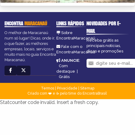
ENCONTRA
MARACANAÚ
LINKS RÁPIDOS
NOVIDADES POR E-
MAIL
O melhor de Maracanaú
Sobre
num só lugar! Dicas, onde ir,
EncontraMaracanaú
Receba grátis as
o que fazer, as melhores
principais notícias,
Fale com o
empresas, locais, serviços e
dicas e promoções
EncontraMaracanaú
muito mais no guia Encontra
Maracanaú.
ANUNCIE
:
Com
destaque
|
Grátis
Termos
|
Privacidade
|
Sitemap
Criado com ❤️ e ☕ pelo time do EncontraBrasil
Statcounter code invalid. Insert a fresh copy.